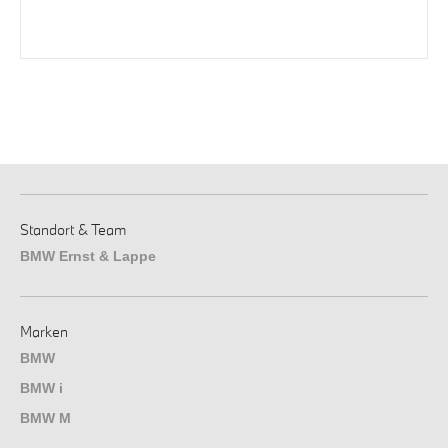
Standort & Team
BMW Ernst & Lappe
Marken
BMW
BMW i
BMW M