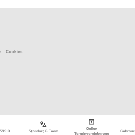
z
Cookies
Online
 599 0
Standort & Team
Gebrauc
Terminvereinbarung