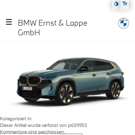
Zum Hauptmenü
xm-1
Zum Inhalt
BMW Ernst & Lappe
Zur Fußzeile
GmbH
September 23, 2025 2:00 p.m.
Veröffentlicht von
p639953
Kategorisiert in:
Dieser Artikel wurde verfasst von p639953
Kommentare sind geschlossen.