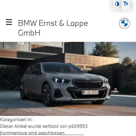
Zum Hauptmenü
i5_touring_m60
Zum Inhalt
BMW Ernst & Lappe
Zur Fußzeile
GmbH
September 23, 2025 2:00 p.m.
Veröffentlicht von
p639953
Kategorisiert in:
Dieser Artikel wurde verfasst von p639953
Kommentare sind geschlossen.